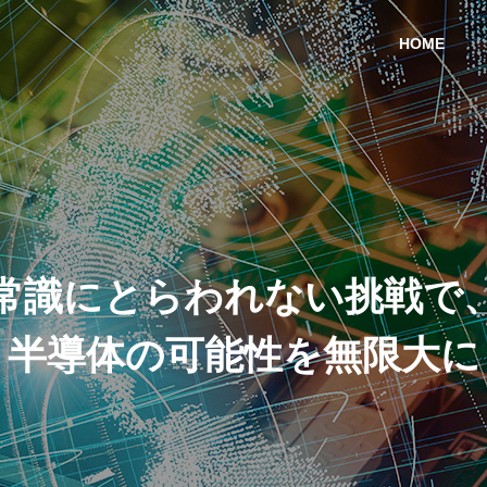
HOME
PHILOSOPHY
経営理念
常識にとらわれない挑戦で
半導体の可能性を無限大に
POLICY
針
nt
Material
材料