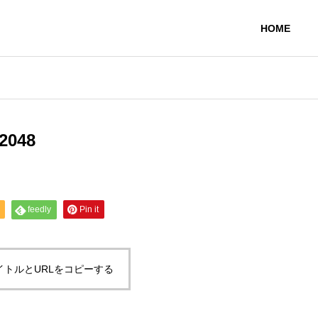
HOME
PHILOSOPHY
2048
経営理念
feedly
Pin it
POLICY
針
イトルとURLをコピーする
nt
Material
材料