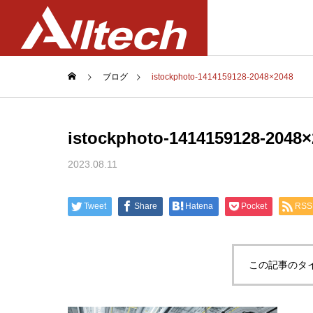
ブログ
istockphoto-1414159128-2048×2048
PROFILE
istockphoto-1414159128-2048×
会社概要
2023.08.11
事業案内
企業情報
Business
COMPANY
Tweet
Share
Hatena
Pocket
RSS
PRIVACY 
個人情報保護指
この記事のタ
Equipme
装置