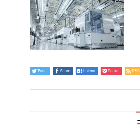
Tweet
Share
Hatena
Pocket
RSS